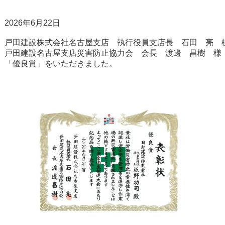
2026年6月22日　　

戸田建設株式会社名古屋支店　執行役員支店長　石田　亮　様
戸田建設名古屋支店災害防止協力会　会長　渡邊　昌樹　様　
「優良賞」をいただきました。
