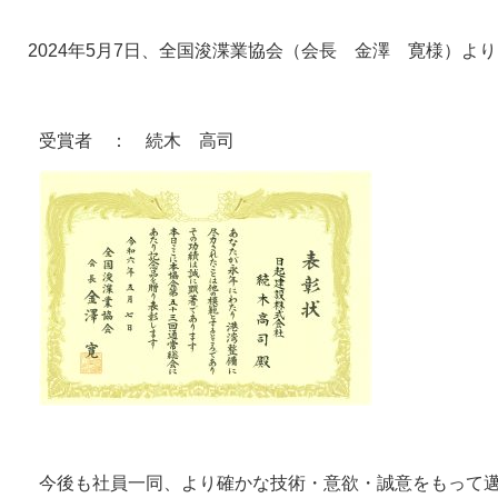
　2024年5月7日、全国浚渫業協会（会長　金澤　寛様）よ
受賞者　：　続木　高司
今後も社員一同、より確かな技術・意欲・誠意をもって