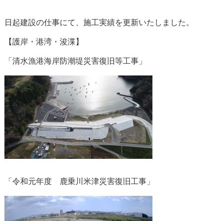
日起建設の仕事にて、施工実績を更新いたしました。

【護岸・港湾・浚渫】

「清水漁港海岸防潮堤災害復旧等工事」

「令和元年度　鹿乗川米津災害復旧工事」
