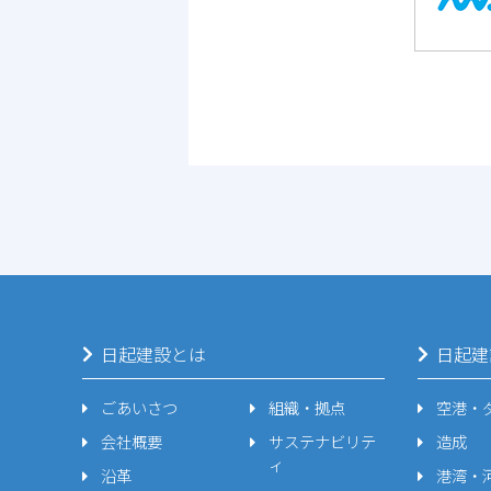
日起建設とは
日起建
ごあいさつ
組織・拠点
空港・
会社概要
サステナビリテ
造成
ィ
沿革
港湾・